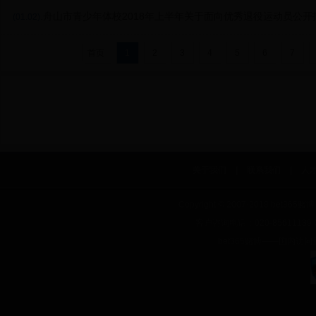
公告
.舟山市青少年体校2018年上半年关于面向优秀退役运动员公
(01.02)
告（2018年第1号）
首页
1
2
3
4
5
6
7
关于我们
|
联系我们
|
人
Copyright © 2007-2018 bet
客户咨询电话：020-85611139 QQ
bet365赌博——国内