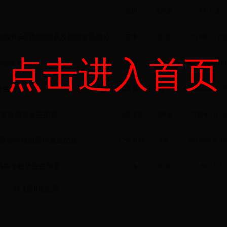
深圳
537名
详见正文
5名编外合同制消防员及消防文员的公
天津
25名
2018年1月20
点击进入首页
毕业生简章
福州
若干
2018年2月18
业生简章
昆明
其他
若干
2018年2月5
方大学应届毕业生简章
乌鲁木齐
300名
2018年2月5
通高等学校应届毕业生简章
广州
其他
4名
2018年2月10
通高等学校毕业生简章
上海
40名
2018年2月7
共
1
页
8
条记录