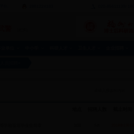
息平台。
2881224183
020-85611139/ 18
武警
[更换]
事业单位
中小学
科研人才
卫生人才
企业招聘
人员招聘
>
地点
招聘人数
截止时间
高等学校应届毕业生简章
沈阳
5名
2018年2月7