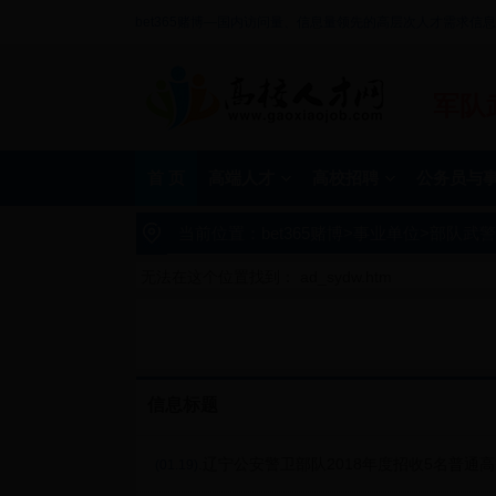
bet365赌博—国内访问量、信息量领先的高层次人才需求信
军队
首 页
高端人才
高校招聘
公务员与
当前位置：
bet365赌博
>
事业单位
>
部队武警
无法在这个位置找到： ad_sydw.htm
信息标题
.辽宁公安警卫部队2018年度招收5名普通
(01.19)