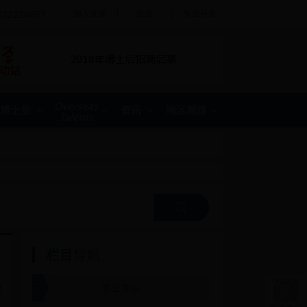
022324057
加入收藏
|
微信
|
专业分类
博士后
资讯
地区频道
栏目
导航
日
事业单位