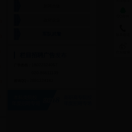
关注微信
新闻出版
QQ咨询
政府企业
日
军队武警
联系电话
日
日
官方微博
栏目招聘广告
发布
18022324057
广告热线：
日
020-85611139
2881224183
咨询QQ：
日
日