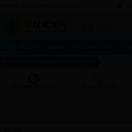
国内访问量、信息量领先的高层次人才需求信息平台。
288
河北
[更换]
首 页
高端人才
高校招聘
公务员与事业单位
中小
当前位置：
bet365赌博
>
省区导航
>
河北
>
石家庄铁道大学四方学院
曹妃甸职业技术学院
2018年招聘计划
2017年招聘启事
信息标题