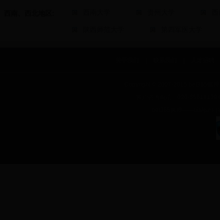
西南大学
贵州大学
西
西南、西北地区:
陕西师范大学
第四军医大学
关于我们
|
联系我们
|
人才招聘
Copyright © 2007-2015 bet
客户咨询电话：020-85611139 QQ
bet365赌博——国内