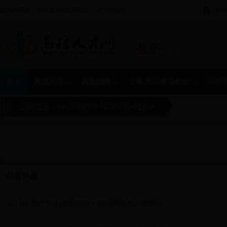
国内访问量、信息量领先的高层次人才需求信息平台。
288
拉萨
[更换]
首 页
高端人才
高校招聘
公务员与事业单位
中小
当前位置：
bet365赌博
>
城市导航
>
拉萨
>
信息标题
.拉萨市设计院2018年1月招聘1名文秘简章
(01.18)