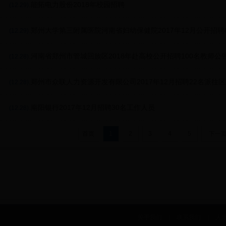
.能拓电力股份2018年校园招聘
(12.29)
.郑州大学第三附属医院河南省妇幼保健院2017年12月公开招聘
(12.29)
案
.河南省郑州市管城回族区2018年赴高校公开招聘100名教师公
(12.28)
.郑州市众联人力资源开发有限公司2017年12月招聘22名派往
(12.28)
性岗位人员简章
.南阳银行2017年12月招聘30名工作人员
(12.28)
首页
1
2
3
4
5
下一
关于我们
|
联系我们
|
人